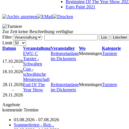
Beginning Of The Year Show 202
Euro Paint 2021
Zur Zeit keine Beschreibung verfügbar
Filter
Los
Löschen
Limit
Datum
Veranstaltung
Veranstalter
Wo
Kategorie
EWU C
Reitsportanlage
Memmingen
Turniere
Turnier -
im Dickenreis
17.10.2026
Schwaben
-
Cup -
18.10.2026
schwäbische
Meisternschaft
28.11.2026
End Of The
Reitsportanlage
Memmingen
Turniere
-
Year Show
im Dickenreis
29.11.2026
Angebote
kommende Termine
03.08.2026 - 07.08.2026
Sommerferien - Reit...